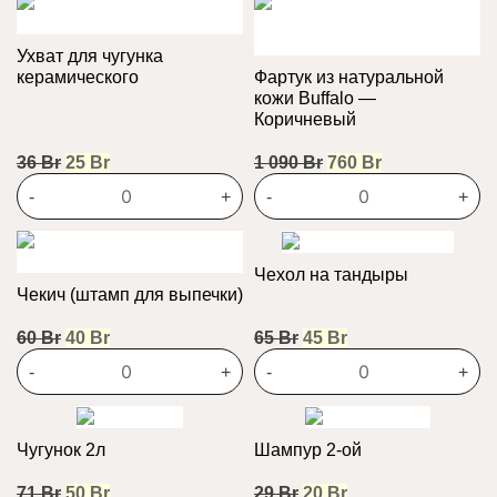
Ухват для чугунка
керамического
Фартук из натуральной
кожи Buffalo —
Коричневый
Первоначальная
Текущая
Первоначальная
Текущая
36
Br
25
Br
1 090
Br
760
Br
цена
цена:
цена
цена:
-
+
-
+
составляла
25 Br.
составляла
760 Br.
36 Br.
1
090 Br.
Чехол на тандыры
Чекич (штамп для выпечки)
Первоначальная
Текущая
Первоначальная
Текущая
60
Br
40
Br
65
Br
45
Br
цена
цена:
цена
цена:
-
+
-
+
составляла
40 Br.
составляла
45 Br.
60 Br.
65 Br.
Чугунок 2л
Шампур 2-ой
Первоначальная
Текущая
Первоначальная
Текущая
71
Br
50
Br
29
Br
20
Br