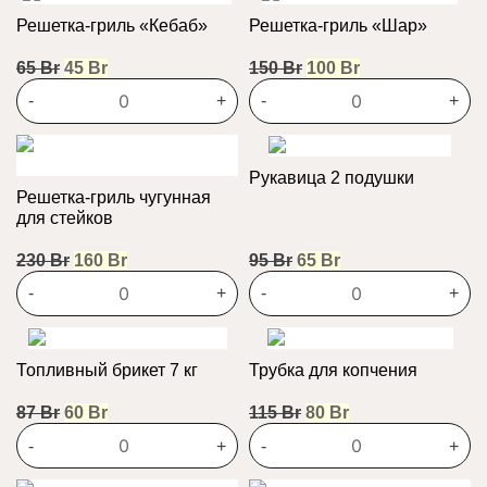
Решетка-гриль «Кебаб»
Решетка-гриль «Шар»
Первоначальная
Текущая
Первоначальная
Текущая
65
Br
45
Br
150
Br
100
Br
цена
цена:
цена
цена:
-
+
-
+
составляла
45 Br.
составляла
100 Br.
65 Br.
150 Br.
Рукавица 2 подушки
Решетка-гриль чугунная
для стейков
Первоначальная
Текущая
Первоначальная
Текущая
230
Br
160
Br
95
Br
65
Br
цена
цена:
цена
цена:
-
+
-
+
составляла
160 Br.
составляла
65 Br.
230 Br.
95 Br.
Топливный брикет 7 кг
Трубка для копчения
Первоначальная
Текущая
Первоначальная
Текущая
87
Br
60
Br
115
Br
80
Br
цена
цена:
цена
цена:
-
+
-
+
составляла
60 Br.
составляла
80 Br.
87 Br.
115 Br.