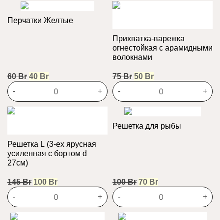
Перчатки Желтые
Прихватка-варежка
огнестойкая с арамидными
волокнами
Первоначальная
Текущая
Первоначальная
Текущая
60
Br
40
Br
75
Br
50
Br
цена
цена:
цена
цена:
-
+
-
+
составляла
40 Br.
составляла
50 Br.
60 Br.
75 Br.
Решетка для рыбы
Решетка L (3-ех ярусная
усиленная с бортом d
27см)
Первоначальная
Текущая
Первоначальная
Текущая
145
Br
100
Br
100
Br
70
Br
цена
цена:
цена
цена:
-
+
-
+
составляла
100 Br.
составляла
70 Br.
145 Br.
100 Br.