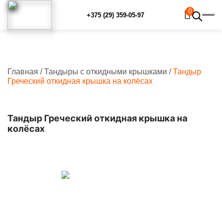
0
+375 (29) 359-05-97
Главная
/
Тандыры с откидными крышками
/
Тандыр
Главная
Греческий откидная крышка на колёсах
Каталог
Рецепты
Отзывы
Тандыр Греческий откидная крышка на
Наш YouTube-канал
колёсах
Контакты
Доставка и оплата