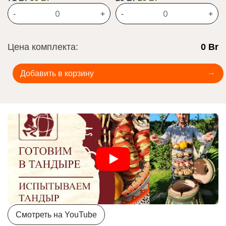
цена
цена:
цена
цена:
-
+
-
+
составляла
50 Br.
составляла
20 Br.
71 Br.
29 Br.
Цена комплекта:
0 Br
Добавить в корзину
Смотреть на YouTube