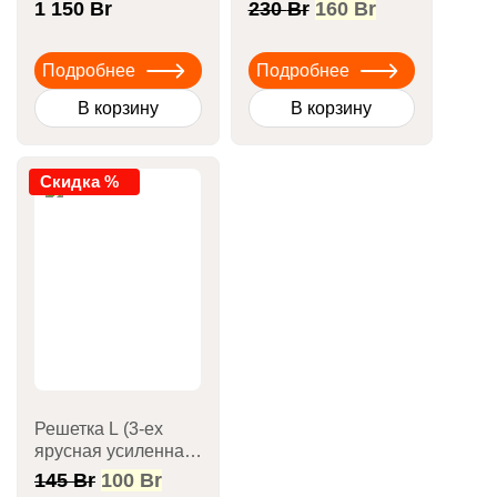
стейков
Первоначальная
Текущая
1 150
Br
230
Br
160
Br
цена
цена:
составляла
160 Br.
Подробнее
Подробнее
230 Br.
В корзину
В корзину
Скидка %
Решетка L (3-ех
ярусная усиленная
с бортом d 27см)
Первоначальная
Текущая
145
Br
100
Br