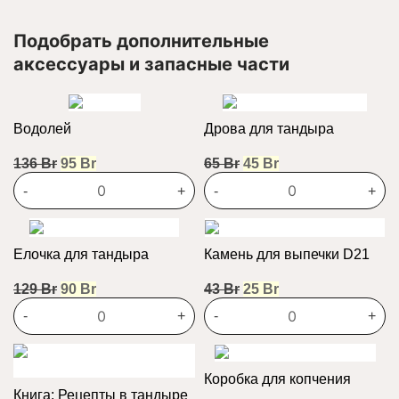
Подобрать дополнительные
аксессуары и запасные части
Водолей
Дрова для тандыра
Первоначальная
Текущая
Первоначальная
Текущая
136
Br
95
Br
65
Br
45
Br
цена
цена:
цена
цена:
-
+
-
+
составляла
95 Br.
составляла
45 Br.
136 Br.
65 Br.
Елочка для тандыра
Камень для выпечки D21
Первоначальная
Текущая
Первоначальная
Текущая
129
Br
90
Br
43
Br
25
Br
цена
цена:
цена
цена:
-
+
-
+
составляла
90 Br.
составляла
25 Br.
129 Br.
43 Br.
Коробка для копчения
Книга: Рецепты в тандыре