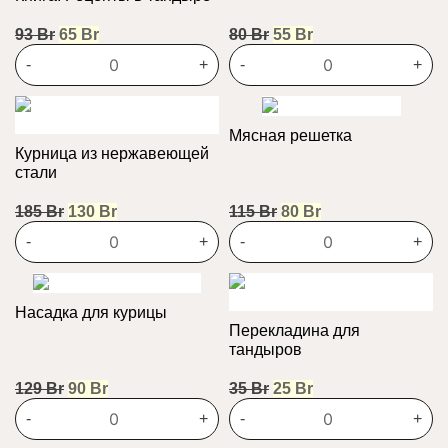
Первоначальная
Текущая
Первоначальная
Текущая
93
Br
65
Br
80
Br
55
Br
цена
цена:
цена
цена:
-
+
-
+
составляла
65 Br.
составляла
55 Br.
93 Br.
80 Br.
Мясная решетка
Курница из нержавеющей
стали
Первоначальная
Текущая
Первоначальная
Текущая
185
Br
130
Br
115
Br
80
Br
цена
цена:
цена
цена:
-
+
-
+
составляла
130 Br.
составляла
80 Br.
185 Br.
115 Br.
Насадка для курицы
Перекладина для
тандыров
Первоначальная
Текущая
Первоначальная
Текущая
129
Br
90
Br
35
Br
25
Br
цена
цена:
цена
цена:
-
+
-
+
составляла
90 Br.
составляла
25 Br.
129 Br.
35 Br.