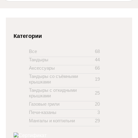
Категории
Все
68
Тандыры
44
Аксессуары
66
Тандыры со съёмными
19
крышками
Тандыры с откидными
25
крышками
Газовые грили
20
Печи-казаны
3
Мангалы и коптильни
29