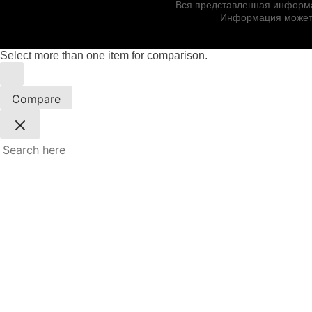
Вся представленная информац
Информация может 
Select more than one item for comparison.
Compare