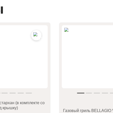
ы
тархан (в комплекте со
д крышку)
Газовый гриль BELLAGIO V