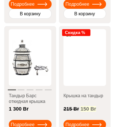
составляла
95 Br.
Подробнее
Подробнее
136 Br.
В корзину
В корзину
Скидка %
Тандыр Барс
Крышка на тандыр
откидная крышка
Первоначальная
Текущая
1 300
Br
215
Br
150
Br
цена
цена:
составляла
150 Br.
Подробнее
Подробнее
215 Br.