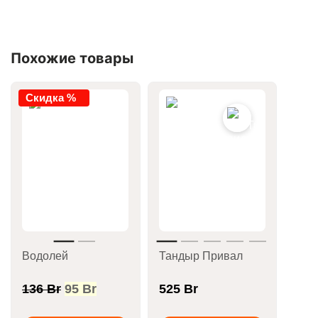
Похожие товары
Скидка %
Водолей
Тандыр Привал
Первоначальная
Текущая
136
Br
95
Br
525
Br
цена
цена: