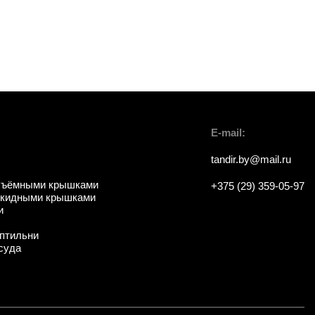
E-mail:
tandir.by@mail.ru
съёмными крышками
+375 (29) 359-05-97
ткидными крышками
и
птильни
суда