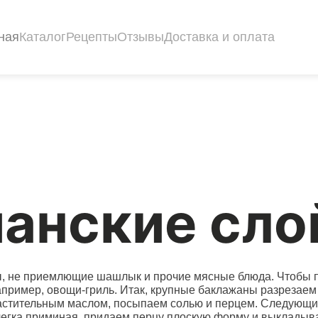
ная
Каталог
Рецепты
Отзывы
Доставка и оплата
ианские сло
цы, не приемлющие шашлык и прочие мясные блюда. Чтобы 
апример, овощи-гриль. Итак, крупные баклажаны разрезаем 
стительным маслом, посыпаем солью и перцем. Следующий с
легка приминая, придаем перцу плоскую форму и выкладыв