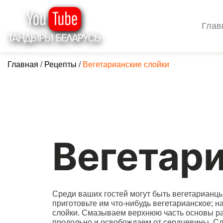
Глав
Главная
/
Рецепты
/
Вегетарианские слойки
Вегетар
Среди ваших гостей могут быть вегетариан
приготовьте им что-нибудь вегетарианское; н
слойки. Смазываем верхнюю часть основы ра
продольно и освобождаем от сердцевины. С