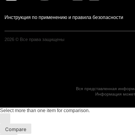
Инструкция по применению и правила безопасности
2026 © Все права защищены
Вся представленная информац
Информация может 
Select more than one item for comparison.
Compare