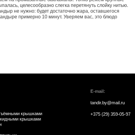
ыпалась, целесообразно слегка перетянуть слойку нитью.
андыр не нужно: будет достаточно жара, оставшегося
андыре примерно 10 минут. Уверяем вас, это блюдо
E-mail:
tandir.by@mail.ru
съёмными крышками
+375 (29) 359-05-97
ткидными крышками
и