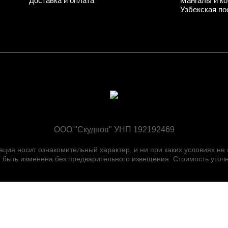
Доставка и оплата
Мангалы и ко
Узбекская по
ООО "Скуднов" УНП 192192469
ия носит ознакомительный характер, и ни при каких условиях не
быть изменена без предварительного извещения. Стоимость уточн