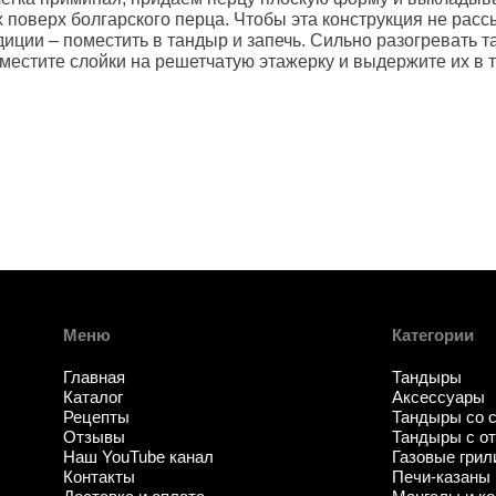
 поверх болгарского перца. Чтобы эта конструкция не расс
иции – поместить в тандыр и запечь. Сильно разогревать т
естите слойки на решетчатую этажерку и выдержите их в т
Меню
Категории
Главная
Тандыры
Каталог
Аксессуары
Рецепты
Тандыры со 
Отзывы
Тандыры с о
Наш YouTube канал
Газовые грил
Контакты
Печи-казаны