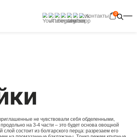
0
Контакты
Главная
Каталог
Рецепты
Отзывы
Наш YouTube-канал
йки
Контакты
Доставка и оплата
приглашенные не чувствовали себя обделенными,
продольно на 3-4 части – это будет основа овощной
лой состоит из болгарского перца: разрезаем его
аем на промазанные баклажаны. Тонко режем крупные