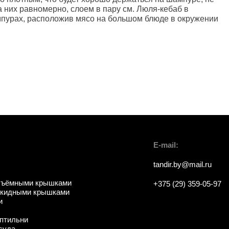
 них равномерно, слоем в пару см. Люля-кебаб в
ампурах, расположив мясо на большом блюде в окружении
E-mail:
tandir.by@mail.ru
съёмными крышками
+375 (29) 359-05-97
ткидными крышками
и
птильни
суда