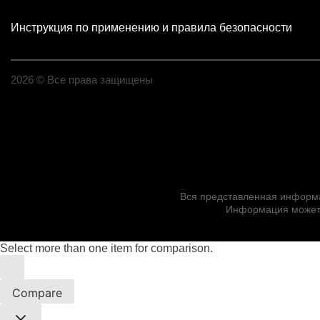
Инструкция по применению и правила безопасности
2026 © Все права защищены
Вся представленная информац
Информация может 
Select more than one item for comparison.
Compare