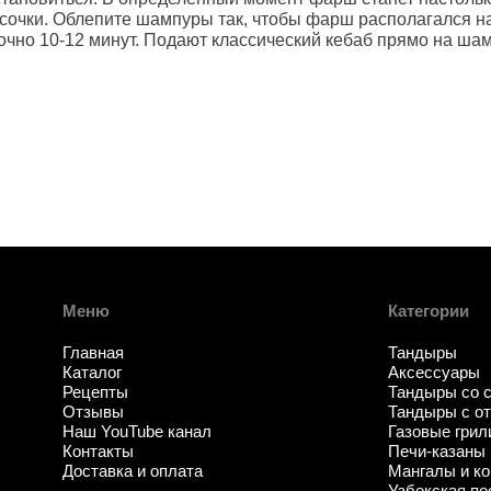
усочки. Облепите шампуры так, чтобы фарш располагался на
точно 10-12 минут. Подают классический кебаб прямо на ш
Меню
Категории
Главная
Тандыры
Каталог
Аксессуары
Рецепты
Тандыры со 
Отзывы
Тандыры с о
Наш YouTube канал
Газовые грил
Контакты
Печи-казаны
Доставка и оплата
Мангалы и ко
Узбекская по