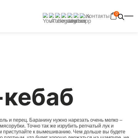
0
Контакты
Главная
Каталог
Рецепты
Отзывы
Наш YouTube-канал
-кебаб
Контакты
Доставка и оплата
оль и перец. Баранину нужно нарезать очень мелко –
мясорубки. Точно так же изрубить репчатый лук и
ем приступайте к вымешиванию. Чем дольше вы будете
о плотным, что будет хорошо держаться на шампуре, не