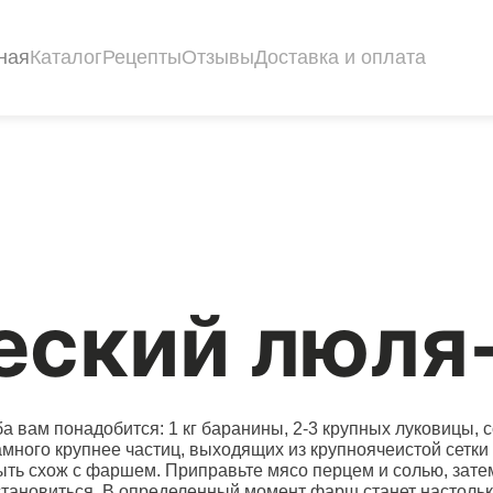
ная
Каталог
Рецепты
Отзывы
Доставка и оплата
еский люля
 вам понадобится: 1 кг баранины, 2-3 крупных луковицы, с
много крупнее частиц, выходящих из крупноячеистой сетки 
быть схож с фаршем. Приправьте мясо перцем и солью, зат
становиться. В определенный момент фарш станет настольк