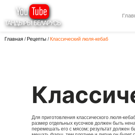
Глав
Главная
/
Рецепты
/
Классический люля-кебаб
Классич
Для приготовления классического люля-кебаба
размер отдельных кусочков должен быть нена
перемешать его с мясом; результат должен 
мешать фарш, тем плотнее и липче он будет 