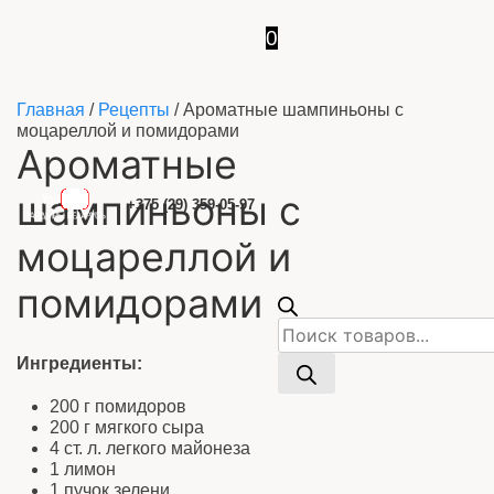
0
Главная
/
Рецепты
/
Ароматные шампиньоны с
моцареллой и помидорами
Ароматные
Главная
шампиньоны с
Каталог
+375 (29) 359-05-97
Рецепты
моцареллой и
Отзывы
Наш YouTube-канал
помидорами
Контакты
Доставка и оплата
Поиск
товаров
Ингредиенты:
200 г помидоров
200 г мягкого сыра
4 ст. л. легкого майонеза
1 лимон
1 пучок зелени