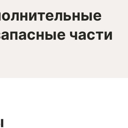
полнительные
запасные части
ы