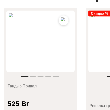
Скидка %
Тандыр Привал
525
Br
Решетка-гр