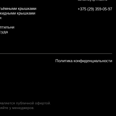
съёмными крышками
+375 (29) 359-05-97
ткидными крышками
и
птильни
суда
Политика конфиденциальности
 является публичной офертой.
яйте у менеджеров.