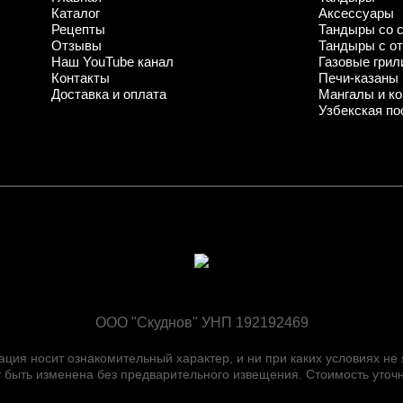
Каталог
Аксессуары
Рецепты
Тандыры со 
Отзывы
Тандыры с о
Наш YouTube канал
Газовые грил
Контакты
Печи-казаны
Доставка и оплата
Мангалы и ко
Узбекская по
ООО "Скуднов" УНП 192192469
ия носит ознакомительный характер, и ни при каких условиях не
быть изменена без предварительного извещения. Стоимость уточн