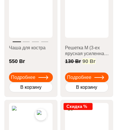
Чаша для костра
Решетка М (3-ех
ярусная усиленная
с бортом d23 см)
Первоначальная
Текущая
550
Br
130
Br
90
Br
цена
цена:
составляла
90 Br.
Подробнее
Подробнее
130 Br.
В корзину
В корзину
Скидка %