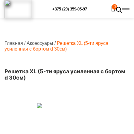
0
+375 (29) 359-05-97
Главная
/
Аксессуары
/
Решетка XL (5-ти яруса
Главная
усиленная с бортом d 30см)
Каталог
Рецепты
Отзывы
Решетка XL (5-ти яруса усиленная с бортом
Наш YouTube-канал
d 30см)
Контакты
Доставка и оплата