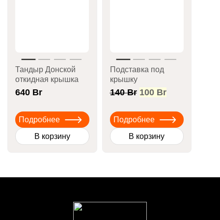
Тандыр Донской
Подставка под
откидная крышка
крышку
Первоначальная
Текущая
640
Br
140
Br
100
Br
цена
цена:
составляла
100 Br.
Подробнее
Подробнее
140 Br.
В корзину
В корзину