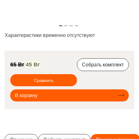
Характеристики временно отсутствуют
Первоначальная
Текущая
65
Br
45
Br
Собрать комплект
цена
цена:
составляла
45 Br.
Сравнить
65 Br.
В корзину