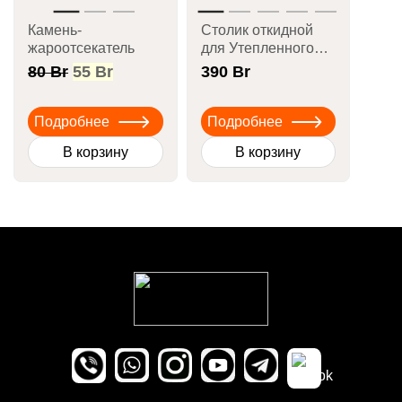
Камень-
Столик откидной
жароотсекатель
для Утепленного
«Сармат»
Первоначальная
Текущая
80
Br
55
Br
390
Br
цена
цена:
составляла
55 Br.
Подробнее
Подробнее
80 Br.
В корзину
В корзину