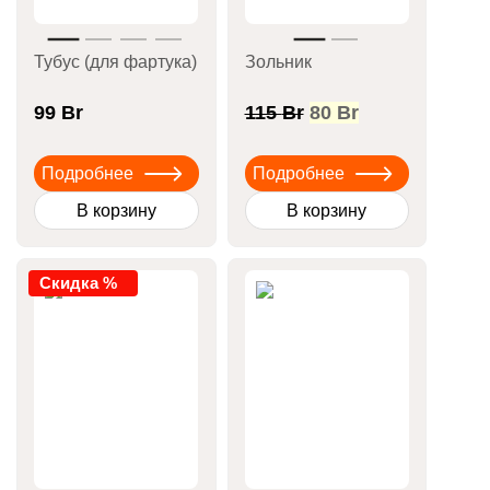
Тубус (для фартука)
Зольник
Первоначальная
Текущая
99
Br
115
Br
80
Br
цена
цена:
составляла
80 Br.
Подробнее
Подробнее
115 Br.
В корзину
В корзину
Скидка %