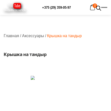
0
+375 (29) 359-05-97
Главная
/
Аксессуары
/
Крышка на тандыр
Главная
Каталог
Рецепты
Отзывы
Крышка на тандыр
Наш YouTube-канал
Контакты
Доставка и оплата