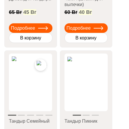
выпечки)
Первоначальная
Текущая
Первоначальная
Текущая
65
Br
45
Br
60
Br
40
Br
цена
цена:
цена
цена:
составляла
45 Br.
составляла
40 Br.
Подробнее
Подробнее
65 Br.
60 Br.
В корзину
В корзину
Тандыр Семейный
Тандыр Пикник